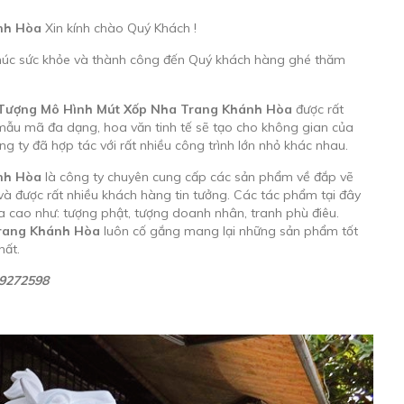
nh Hòa
Xin kính chào Quý Khách !
 chúc sức khỏe và thành công đến Quý khách hàng ghé thăm
 Tượng Mô Hình Mút Xốp Nha Trang Khánh Hòa
được rất
 mẫu mã đa dạng, hoa văn tinh tế sẽ tạo cho không gian của
g ty đã hợp tác với rất nhiều công trình lớn nhỏ khác nhau.
nh Hòa
là công ty chuyên cung cấp các sản phẩm về đắp vẽ
g và được rất nhiều khách hàng tin tưởng. Các tác phẩm tại đây
ọa cao như: tượng phật, tượng doanh nhân, tranh phù điêu.
rang
Khánh Hòa
luôn cố gắng mang lại những sản phẩm tốt
hất.
09272598