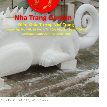
ượng Mô Hình Mút Xốp Nha Trang