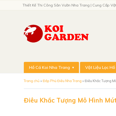
Thiết Kế Thi Công Sân Vườn Nha Trang | Cung Cấp Vật
Hồ Cá Koi Nha Trang
Vật Liệu Lọc Hồ
Trang chủ
»
Đắp Phù Điêu Nha Trang
»
Điêu Khắc Tượng Mô
Điêu Khắc Tượng Mô Hình Mú
03/11/2020
| Views: 3676