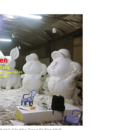
h Mút Xốp Nha Trang Rẻ Đẹp Nhất