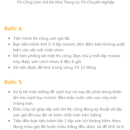
Thi Công Làm Giả Đá Nha Trang Uy Tín Chuyên Nghiệp
Bước 4:
Tiến hành thi công sơn giả đá
Bạn tiến hành trét 2-3 lớp masitc dẻo đảm bảo không xuất
hiện các vết nứt chân chim
Để làm phẳng bề mặt thi công. Bạn chú ý mỗi lớp mastic
này được sơn cách nhau 4 đến 6 giờ
Và nên được để khô trong vòng 10-12 tiếng.
Bước 5:
Xử lý bề mặt tường để sạch bụi và sau đó phải dùng khăn
ẩm lau sạch bụi mastic đảm bảo nước sơn sau này mịn
màng hơn.
Điều này sẽ giúp lớp sơn lót thi công đúng kỹ thuật và lớp
sơn giả đá sau đó sẽ bám chắc hơn trên tường.
Tiếp đến bạn tiến hành lăn 1 lớp sơn lót kháng kiềm theo
đúng màu giả đá hoặc màu trắng đều được và để khô từ 4