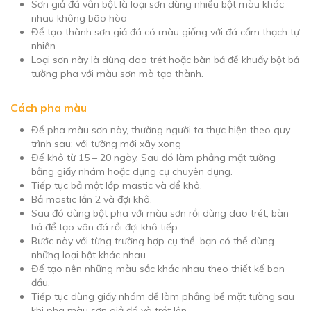
Sơn giả đá vân bột là loại sơn dùng nhiều bột màu khác
nhau không bão hòa
Để tạo thành sơn giả đá có màu giống với đá cẩm thạch tự
nhiên.
Loại sơn này là dùng dao trét hoặc bàn bả để khuấy bột bả
tường pha với màu sơn mà tạo thành.
Cách pha màu
Để pha màu sơn này, thường người ta thực hiện theo quy
trình sau: với tường mới xây xong
Để khô từ 15 – 20 ngày. Sau đó làm phẳng mặt tường
bằng giấy nhám hoặc dụng cụ chuyên dụng.
Tiếp tục bả một lớp mastic và để khô.
Bả mastic lần 2 và đợi khô.
Sau đó dùng bột pha với màu sơn rồi dùng dao trét, bàn
bả để tạo vân đá rồi đợi khô tiếp.
Bước này với từng trường hợp cụ thể, bạn có thể dùng
những loại bột khác nhau
Để tạo nên những màu sắc khác nhau theo thiết kế ban
đầu.
Tiếp tục dùng giấy nhám để làm phẳng bề mặt tường sau
khi pha màu sơn giả đá và trét lên.