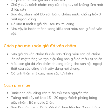
Chú ý bước đánh nhám này cần nhẹ tay để không làm mất
đi lớp sơn.
Sau đó, phun một lớp sơn bóng chống nước, chống trầy ở
mặt ngoài cùng.
Để khô ít nhất 8 giờ đầu sau khi thi công.
Như vậy là hoàn thành xong kiểu pha màu sơn giả đá vân
bột.
Cách pha màu sơn giả đá vân chấm
Sơn giả đá vân chấm là kiểu sơn dùng màu sơn để chấm
lên bề mặt tường và tạo hiệu ứng sơn giả đá màu tự nhiên.
Màu sơn giả đá vân chấm thường dùng cho sơn nội, ngoại
thất của các công trình xây dựng nói chung.
Có tính thẩm mỹ cao, màu sắc tự nhiên.
Cách pha màu
Bước ban đầu cũng cần tuân thủ theo nguyên tắc
Tường mới xây để kho 15 – 20 ngày. Đánh phẳng bằng
giấy nhám. Bả mastic 2 lần.
Sau lần bả mastic lần 2, đợi khô, bạn tiếp tục đánh nhám