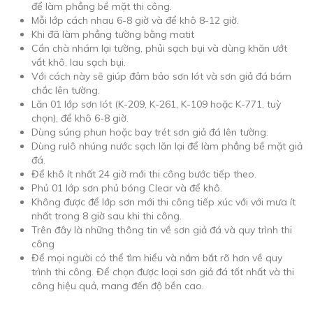
để làm phẳng bề mặt thi công.
Mỗi lớp cách nhau 6-8 giờ và để khô 8-12 giờ.
Khi đã làm phẳng tường bằng matit
Cần chà nhám lại tường, phủi sạch bụi và dùng khăn ướt
vắt khô, lau sạch bụi.
Với cách này sẽ giúp đảm bảo sơn lót và sơn giả đá bám
chắc lên tường.
Lăn 01 lớp sơn lót (K-209, K-261, K-109 hoặc K-771, tuỳ
chọn), để khô 6-8 giờ.
Dùng súng phun hoặc bay trét sơn giả đá lên tường.
Dùng rulô nhúng nước sạch lăn lại để làm phẳng bề mặt giả
đá.
Để khô ít nhất 24 giờ mới thi công bước tiếp theo.
Phủ 01 lớp sơn phủ bóng Clear và để khô.
Không được để lớp sơn mới thi công tiếp xúc với với mưa ít
nhất trong 8 giờ sau khi thi công.
Trên đây là những thông tin về sơn giả đá và quy trình thi
công
Để mọi người có thể tìm hiểu và nắm bắt rõ hơn về quy
trình thi công. Để chọn được loại sơn giả đá tốt nhất và thi
công hiệu quả, mang đến độ bền cao.