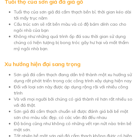
Tuổi thọ của sơn giả đá giả gỗ
Tuổi thọ của sơn giả đá cẩm thạch bền bỉ, thời gian kéo dài
tới mấy trục năm
Cấu trúc sơn sẽ rất bền màu và có độ bám dính cao cho
ngôi nhà của bạn
Không như những quá trình ốp đá sau thời gian sử dụng
chúng có hiện tượng bị bong tróc gây hư hại và mất thẩm
mỹ ngôi nhà bạn.
Xu hướng hiện đại sang trọng
Sơn giả đá cẩm thạch đang dần trở thành một xu hướng sử
dụng rất phát triển trong các công trình xây dựng hiện nay
Đối với loại sơn này được áp dụng rộng rãi với nhiều công
trình
Và với mọi người bởi chúng có giá thành rẻ hơn rất nhiều so
với đá thật.
Sơn giả đá cẩm thạch chuẩn sẽ được đánh giá bởi bề mặt
sơn cho màu sắc đẹp, có các vân đá đều nhau
Độ bóng cũng như không có những vết rạn nứt nào trên bề
mặt sơn.
Tất nhiên bề mặt sơn giả đá cẩm thạch không được có hiện