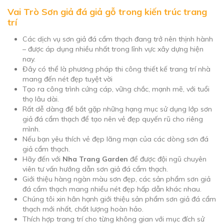
Vai Trò Sơn giả đá giả gỗ trong kiến trúc trang
trí
Các dịch vụ sơn giả đá cẩm thạch đang trở nên thịnh hành
– được áp dụng nhiều nhất trong lĩnh vực xây dựng hiện
nay.
Đây có thể là phương pháp thi công thiết kế trang trí nhà
mang đến nét đẹp tuyệt vời
Tạo ra công trình cứng cáp, vững chắc, mạnh mẽ, với tuổi
thọ lâu dài.
Rất dễ dàng để bắt gặp những hạng mục sử dụng lớp sơn
giả đá cẩm thạch để tạo nên vẻ đẹp quyến rũ cho riêng
mình.
Nếu bạn yêu thích vẻ đẹp lãng mạn của các dòng sơn đá
giả cẩm thạch.
Hãy đến với
Nha Trang Garden
để được đội ngũ chuyên
viên tư vấn hướng dẫn sơn giả đá cẩm thạch.
Giới thiệu hàng ngàn màu sơn đẹp, các sản phẩm sơn giả
đá cẩm thạch mang nhiều nét đẹp hấp dẫn khác nhau.
Chúng tôi xin hân hạnh giới thiệu sản phẩm sơn giả đá cẩm
thạch mới nhất, chất lượng hoàn hảo.
Thích hợp trang trí cho từng không gian với mục đích sử