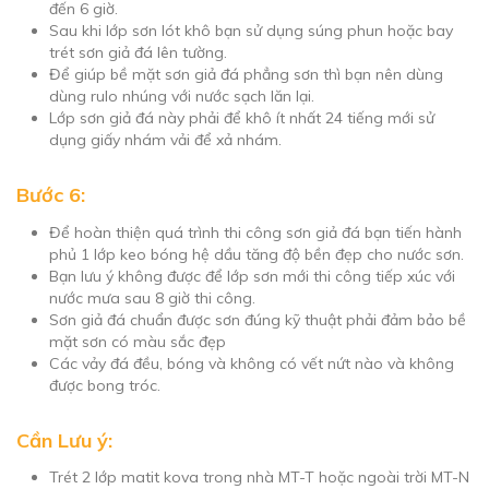
đến 6 giờ.
Sau khi lớp sơn lót khô bạn sử dụng súng phun hoặc bay
trét sơn giả đá lên tường.
Để giúp bề mặt sơn giả đá phẳng sơn thì bạn nên dùng
dùng rulo nhúng với nước sạch lăn lại.
Lớp sơn giả đá này phải để khô ít nhất 24 tiếng mới sử
dụng giấy nhám vải để xả nhám.
Bước 6:
Để hoàn thiện quá trình thi công sơn giả đá bạn tiến hành
phủ 1 lớp keo bóng hệ dầu tăng độ bền đẹp cho nước sơn.
Bạn lưu ý không được để lớp sơn mới thi công tiếp xúc với
nước mưa sau 8 giờ thi công.
Sơn giả đá chuẩn được sơn đúng kỹ thuật phải đảm bảo bề
mặt sơn có màu sắc đẹp
Các vảy đá đều, bóng và không có vết nứt nào và không
được bong tróc.
Cần Lưu ý:
Trét 2 lớp matit kova trong nhà MT-T hoặc ngoài trời MT-N