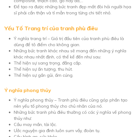
composite, thạch cao, gỗ hay đá,…
Để tạo ra được những bức tranh đẹp mắt đòi hỏi người họa
sĩ phải cẩn thận và tỉ mẫn trong từng chi tiết nhỏ.
Yếu Tố Trang trí của tranh phù điêu
Ý nghĩa trang trí – Giá trị đầu tiên của tranh phù điêu là
dùng để tô điểm cho không gian.
Những bức tranh khác nhau sẽ mang đến những ý nghĩa
khác nhau nhất định, có thể kể đến như sau:
Thể hiện sự sang trọng, đẳng cấp.
Thể hiện sự ấn tượng, thu hút.
Thể hiện sự gần gũi, ấm cúng.
Ý nghĩa phong thủy
Ý nghĩa phong thủy – Tranh phù điêu cũng góp phần tạo
nên yếu tố phong thủy cho chủ nhân của nó.
Những bức tranh phù điêu thường có các ý nghĩa về phong
thủy như:
Cầu may mắn, tài lộc.
Ước nguyện gia đình luôn sum vầy, đoàn tụ.
Cầu bình an, sức khỏe.