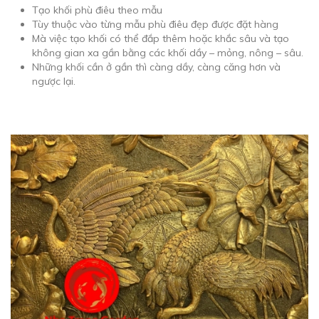
Tạo khối phù điêu theo mẫu
Tùy thuộc vào từng mẫu phù điêu đẹp được đặt hàng
Mà việc tạo khối có thể đắp thêm hoặc khắc sâu và tạo
không gian xa gần bằng các khối dầy – mỏng, nông – sâu.
Những khối cần ở gần thì càng dầy, càng căng hơn và
ngược lại.