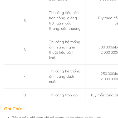
Thi công tiểu cảnh
ban công, giếng
Tùy theo c
5
trời, gầm cầu
tr
thang, sân thượng
Thi công hệ thống
ánh sáng nghệ
300.000đ/b
6
thuật tiểu cảnh
2.000.000
khô
Thi công hệ thống
250.000/b
7
ánh sáng dưới
2.000.000
nước
8
Thi công trọn gói
Tùy mỗi công tr
Ghi Chú:
Bảng báo giá trên chỉ để tham khảo chưa chính xác.