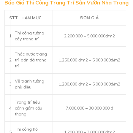
Báo Giá Thi Công Trang Trí Sân Vườn Nha Trang
STT
HẠN MỤC
ĐƠN GIÁ
Thi công tường
1
2.200.000 – 5.000.000đ/m2
cây trang trí
Thác nước trang
2
trí, dán đá trang
1.250.000 đ/m2 – 5.000.000đ/m2
trí
Vẽ tranh tường
3
1.200.000 đ/m2 – 5.000.000đ/m2
phù điêu
Trang trí tiểu
4
cảnh gầm cầu
7.000.000 – 30.000.000 đ
thang
Thi công hồ
5
1.200.000 – 3.000.000đ/m2