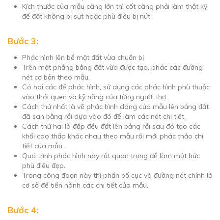
Kích thước của mẫu càng lớn thì cốt càng phải làm thật kỹ
để đất không bị sụt hoặc phù điêu bị nứt.
Bước 3:
Phác hình lên bề mặt đất vừa chuẩn bị
Trên mặt phẳng bằng đất vừa được tạo, phác các đường
nét cơ bản theo mẫu.
Có hai các để phác hình, sử dụng các phác hình phù thuộc
vào thói quen và kỹ năng của từng người thợ.
Cách thứ nhất là vẽ phác hình dáng của mẫu lên bảng đất
đã san bằng rồi dựa vào đó để làm các nét chi tiết.
Cách thứ hai là đắp đều đất lên bảng rồi sau đó tạo các
khối cao thấp khác nhau theo mẫu rồi mới phác thảo chi
tiết của mẫu.
Quá trình phác hình này rất quan trọng để làm một bức
phù điêu đẹp.
Trong công đoạn này thì phần bố cục và đường nét chính là
cơ sở để tiến hành các chi tiết của mẫu.
Bước 4: