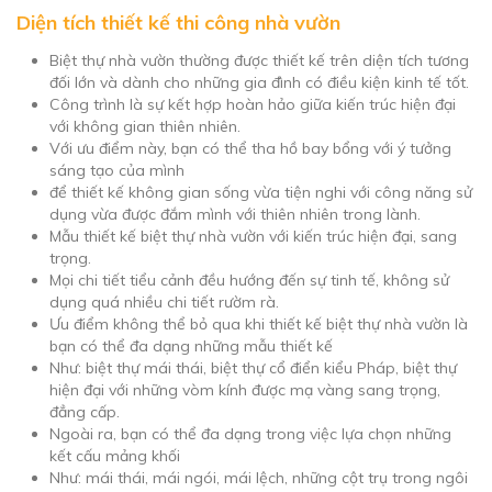
Diện tích thiết kế thi công nhà vườn
Biệt thự nhà vườn thường được thiết kế trên diện tích tương
đối lớn và dành cho những gia đình có điều kiện kinh tế tốt.
Công trình là sự kết hợp hoàn hảo giữa kiến trúc hiện đại
với không gian thiên nhiên.
Với ưu điểm này, bạn có thể tha hồ bay bổng với ý tưởng
sáng tạo của mình
để thiết kế không gian sống vừa tiện nghi với công năng sử
dụng vừa được đắm mình với thiên nhiên trong lành.
Mẫu thiết kế biệt thự nhà vườn với kiến trúc hiện đại, sang
trọng.
Mọi chi tiết tiểu cảnh đều hướng đến sự tinh tế, không sử
dụng quá nhiều chi tiết rườm rà.
Ưu điểm không thể bỏ qua khi thiết kế biệt thự nhà vườn là
bạn có thể đa dạng những mẫu thiết kế
Như: biệt thự mái thái, biệt thự cổ điển kiểu Pháp, biệt thự
hiện đại với những vòm kính được mạ vàng sang trọng,
đẳng cấp.
Ngoài ra, bạn có thể đa dạng trong việc lựa chọn những
kết cấu mảng khối
Như: mái thái, mái ngói, mái lệch, những cột trụ trong ngôi