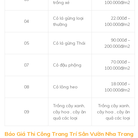
trồng xé
100.000đ/m2
Cỏ lá gừng loại
22.000đ –
04
thường
100.000đ/m2
90.000đ –
05
Cỏ lá gừng Thái
200.000đ/m2
70.000đ –
07
Cỏ đậu phộng
100.000đ/m2
18.000đ –
08
Cỏ lông heo
100.000đ/m2
Trồng cây xanh,
Trồng cây xanh,
09
cây hoa , cây ăn
cây hoa , cây ăn
quả các loại
quả các loại
Báo Giá Thi Công Trang Trí Sân Vườn Nha Trang