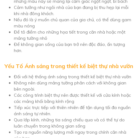
những màu này sẽ mang lại cảm giác ngột ngạt, bí bách
Cảm tưởng như ngôi nhà của bạn đang bị thu hẹp lại mỗi
khi nhà đông khách.
Nếu đó là ý muốn chủ quan của gia chủ, có thể dùng gam
màu nóng
Để tô điểm cho những họa tiết trong căn nhà hoặc một
mảng tường nhỏ
Để không gian sống của bạn trở nên độc đáo, ấn tượng
hơn.
Yếu Tố Ánh sáng trong thiết kế biệt thự nhà vườn
Đối với hệ thống ánh sáng trong thiết kế biệt thự nhà vườn
Không nên dùng mảng tường phân cách với không gian
bên ngoài.
Các công trình biệt thự nên được thiết kế với cửa kính hoặc
các mảng khối bằng kính rộng
Tiếp xúc trực tiếp với thiên nhiên để tận dụng tối đa nguồn
ánh sáng tự nhiên.
Qua lớp kính, những tia sáng chiếu qua và có thể tự do
luân chuyển trong không gian sống
Tạo ra nguồn năng lượng mới ngay trong chính căn nhà