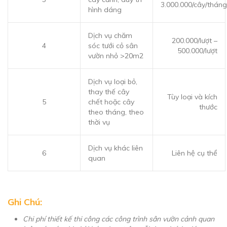
3.000.000/cây/tháng
hình dáng
Dịch vụ chăm
200.000/lượt –
4
sóc tưới cỏ sân
500.000/lượt
vườn nhỏ >20m2
Dịch vụ loại bỏ,
thay thế cây
Tùy loại và kích
5
chết hoặc cây
thước
theo tháng, theo
thời vụ
Dịch vụ khác liên
6
Liên hệ cụ thể
quan
Ghi Chú:
Chi phí thiết kế thi công các công trình sân vườn cảnh quan