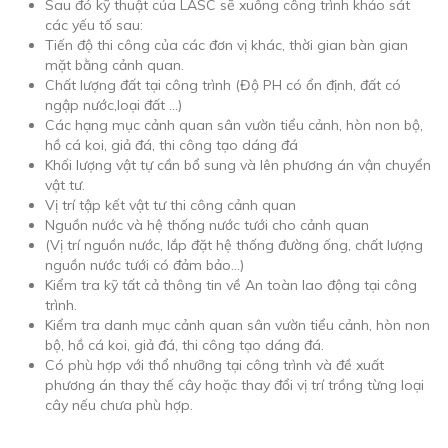
Sau đó kỹ thuật của LASC sẽ xuống công trình khảo sát
các yếu tố sau:
Tiến độ thi công của các đơn vị khác, thời gian bàn gian
mặt bằng cảnh quan.
​Chất lượng đất tại công trình (Độ PH có ổn định, đất có
ngập nước,loại đất …)
Các hạng mục cảnh quan sân vườn tiểu cảnh, hòn non bộ,
hồ cá koi, giả đá, thi công tạo dáng đá
Khối lượng vật tự cần bổ sung và lên phương án vận chuyển
vật tư.
Vị trí tập kết vật tư thi công cảnh quan
​Nguồn nước và hệ thống nước tưới cho cảnh quan
(Vị trí nguồn nước, lắp đặt hệ thống đường ống, chất lượng
nguồn nước tưới có đảm bảo…)
Kiểm tra kỹ tất cả thông tin về An toàn lao động tại công
trình.
Kiểm tra danh mục cảnh quan sân vườn tiểu cảnh, hòn non
bộ, hồ cá koi, giả đá, thi công tạo dáng đá.
Có phù hợp với thổ nhưỡng tại công trình và đề xuất
phương án thay thế cây hoặc thay đổi vị trí trồng từng loại
cây nếu chưa phù hợp.