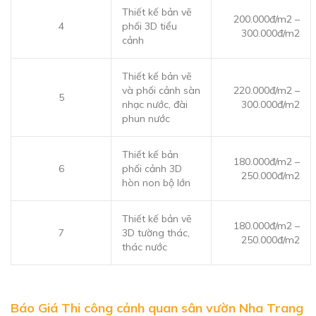
Thiết kế bản vẽ
200.000đ/m2 –
4
phối 3D tiểu
300.000đ/m2
cảnh
Thiết kế bản vẽ
và phối cảnh sàn
220.000đ/m2 –
5
nhạc nước, đài
300.000đ/m2
phun nước
Thiết kế bản
180.000đ/m2 –
6
phối cảnh 3D
250.000đ/m2
hòn non bộ lớn
Thiết kế bản vẽ
180.000đ/m2 –
7
3D tường thác,
250.000đ/m2
thác nước
Báo Giá Thi công cảnh quan sân vườn Nha Trang