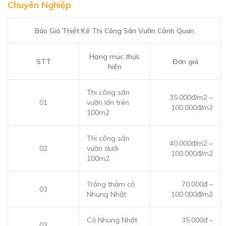
Chuyên Nghiệp
Báo Giá Thiết Kế Thi Công Sân Vườn Cảnh Quan
Hạng mục thực
STT
Đơn giá
hiện
Thi công sân
35.000đ/m2 –
01
vườn lớn trên
100.000đ/m2
100m2
Thi công sân
40.000đ/m2 –
02
vườn dưới
100.000đ/m2
100m2
Trồng thảm cỏ
70.000đ –
03
Nhung Nhật
100.000đ/m2
Cỏ Nhung Nhật
35.000đ –
03