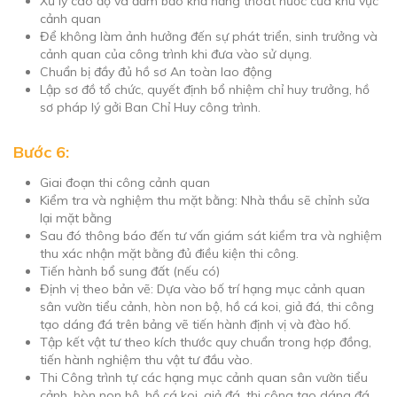
Xử lý cao độ và đảm bảo khả năng thoát nước của khu vực
cảnh quan
Để không làm ảnh hưởng đến sự phát triển, sinh trưởng và
cảnh quan của công trình khi đưa vào sử dụng.
Chuẩn bị đầy đủ hồ sơ An toàn lao động
Lập sơ đồ tổ chức, quyết định bổ nhiệm chỉ huy trưởng, hồ
sơ pháp lý gởi Ban Chỉ Huy công trình.
Bước 6:
Giai đoạn thi công cảnh quan
Kiểm tra và nghiệm thu mặt bằng: Nhà thầu sẽ chỉnh sửa
lại mặt bằng
Sau đó thông báo đến tư vấn giám sát kiểm tra và nghiệm
thu xác nhận mặt bằng đủ điều kiện thi công.
Tiến hành bổ sung đất (nếu có)
Định vị theo bản vẽ: Dựa vào bố trí hạng mục cảnh quan
sân vườn tiểu cảnh, hòn non bộ, hồ cá koi, giả đá, thi công
tạo dáng đá trên bảng vẽ tiến hành định vị và đào hố.
Tập kết vật tư theo kích thước quy chuẩn trong hợp đồng,
tiến hành nghiệm thu vật tư đầu vào.
Thi Công trình tự các hạng mục cảnh quan sân vườn tiểu
cảnh, hòn non bộ, hồ cá koi, giả đá, thi công tạo dáng đá