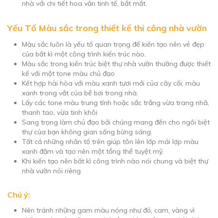
nhà với chi tiết hoa văn tinh tế, bắt mắt.
Yếu Tố Màu sắc trong thiết kế thi công nhà vườn
Màu sắc luôn là yếu tố quan trọng để kiến tạo nên vẻ đẹp
của bất kì một công trình kiến trúc nào.
Màu sắc trong kiến trúc biệt thự nhà vườn thường được thiết
kế với một tone màu chủ đạo
Kết hợp hài hòa với màu xanh tươi mới của cây cối, màu
xanh trong vắt của bể bơi trong nhà.
Lấy các tone màu trung tính hoặc sắc trắng vừa trang nhã,
thanh tao, vừa tinh khôi
Sang trọng làm chủ đạo bởi chúng mang đến cho ngôi biệt
thự của bạn không gian sống bừng sáng.
Tất cả những nhân tố trên giúp tôn lên lớp mái lợp màu
xanh đậm và tạo nên một tổng thể tuyệt mỹ.
Khi kiến tạo nên bất kì công trình nào nói chung và biệt thự
nhà vườn nói riêng
Chú ý:
Nên tránh những gam màu nóng như đỏ, cam, vàng vì