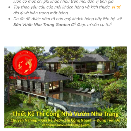
luôn có mức chi phí khác nhau trên mỗi đơn vị tính giá
Tùy theo yêu cầu của mỗi khách hàng và kích thước,
vị trí
địa lý và hiện trạng mặt bằng
Do đó để được nắm rõ hơn quý khách hàng hãy liên hệ với
Sân Vườn Nha Trang Garden
để được tư vấn cụ thể.