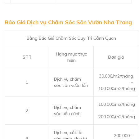
Báo Giá Dịch vụ Chăm Sóc Sân Vườn Nha Trang
Bảng Báo Giá Chăm Sóc Duy Trì Cảnh Quan
Hạng mục thực
STT
Đơn giá
hiện
30.000/m2/tháng
Dịch vụ chăm
1
–
sóc sân vườn lớn
100.000/m2/tháng
100.000/m2/tháng
Dịch vụ chăm
2
–
sóc tiểu cảnh
200.000/m2/tháng
Dịch vụ cắt tỉa
200.000 –
3
cây cảnh, duy trì