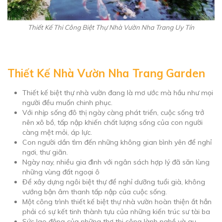
Thiết Kế Thi Công Biệt Thự Nhà Vườn Nha Trang Uy Tín
Thiết Kế Nhà Vườn Nha Trang Garden
Thiết kế biệt thự nhà vườn đang là mơ ước mà hầu như mọi
người đều muốn chinh phục.
Với nhịp sống đô thị ngày càng phát triển, cuộc sống trở
nên xô bồ, tấp nập khiến chất lượng sống của con người
càng mệt mỏi, áp lực.
Con người dần tìm đến những không gian bình yên để nghỉ
ngơi, thư giãn.
Ngày nay, nhiều gia đình với ngân sách hợp lý đã săn lùng
những vùng đất ngoại ô
Để xây dựng ngôi biệt thự để nghỉ dưỡng tuổi già, không
vướng bận âm thanh tấp nập của cuộc sống.
Một công trình thiết kế biệt thự nhà vườn hoàn thiện ắt hẳn
phải có sự kết tinh thành tựu của những kiến trúc sư tài ba
Sức lao động của những thợ thi công lành nghề và gu